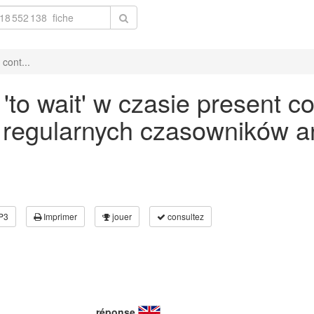
cont...
to wait' w czasie present co
 regularnych czasowników an
P3
Imprimer
jouer
consultez
réponse