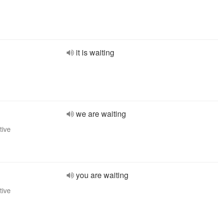
it is waiting
we are waiting
tive
you are waiting
tive