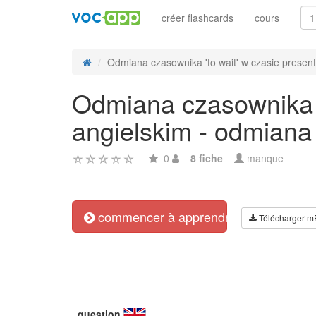
créer flashcards
cours
Odmiana czasownika 'to wait' w czasie present 
Odmiana czasownika '
angielskim - odmiana
0
8 fiche
manque
commencer à apprendre
Télécharger m
question