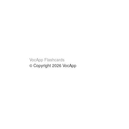
VocApp Flashcards
© Copyright 2026 VocApp
02-798 Mielczarskiego 8/58
Warsaw, Poland (EU)