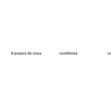
A propos de nous
conditions
c
notre équipe
Garantie 100%
le
le blog
Politique de confidentialité
le
règlements
le
contact
GDPR
le
contacter
le
plus
le
aider
nouvelle fiche
Foire Aux Questions
des blogs
catalogue