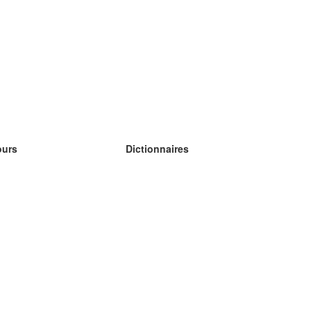
ours
Dictionnaires
s études anglais
s études allemand
s études espagnol
s études russe
s études norvégien
s études suédois