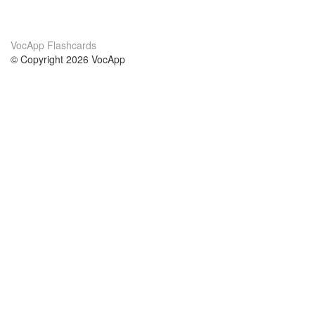
VocApp Flashcards
© Copyright 2026 VocApp
02-798 Mielczarskiego 8/58
Warsaw, Poland (EU)
A propos de nous
conditions
notre équipe
Garantie 100%
le blog
Politique de confidentialité
règlements
contact
GDPR
contacter