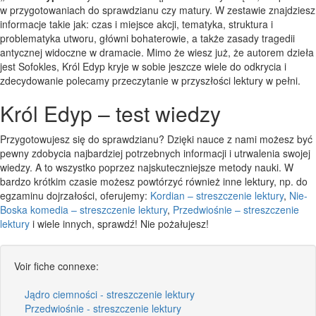
w przygotowaniach do sprawdzianu czy matury. W zestawie znajdziesz
informacje takie jak: czas i miejsce akcji, tematyka, struktura i
problematyka utworu, główni bohaterowie, a także zasady tragedii
antycznej widoczne w dramacie. Mimo że wiesz już, że autorem dzieła
jest Sofokles, Król Edyp kryje w sobie jeszcze wiele do odkrycia i
zdecydowanie polecamy przeczytanie w przyszłości lektury w pełni.
Król Edyp – test wiedzy
Przygotowujesz się do sprawdzianu? Dzięki nauce z nami możesz być
pewny zdobycia najbardziej potrzebnych informacji i utrwalenia swojej
wiedzy. A to wszystko poprzez najskuteczniejsze metody nauki. W
bardzo krótkim czasie możesz powtórzyć również inne lektury, np. do
egzaminu dojrzałości, oferujemy:
Kordian – streszczenie lektury
,
Nie-
Boska komedia – streszczenie lektury
,
Przedwiośnie – streszczenie
lektury
i wiele innych, sprawdź! Nie pożałujesz!
Voir fiche connexe:
Jądro ciemności - streszczenie lektury
Przedwiośnie - streszczenie lektury