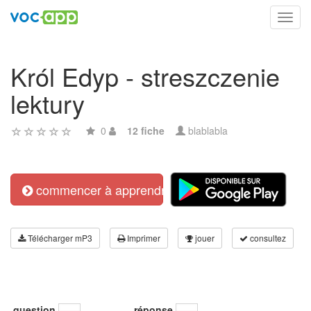
Toggl
navig
Król Edyp - streszczenie
lektury
0
12 fiche
blablabla
commencer à apprendre
Télécharger mP3
Imprimer
jouer
consultez
question
réponse