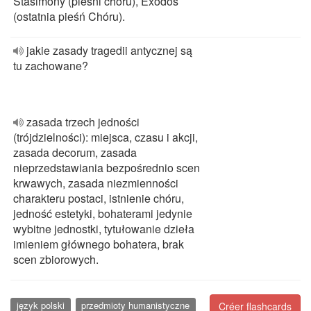
Stasimony (pieśni chóru), Exodos
(ostatnia pieśń Chóru).
jakie zasady tragedii antycznej są
tu zachowane?
zasada trzech jedności
(trójdzielności): miejsca, czasu i akcji,
zasada decorum, zasada
nieprzedstawiania bezpośrednio scen
krwawych, zasada niezmienności
charakteru postaci, istnienie chóru,
jedność estetyki, bohaterami jedynie
wybitne jednostki, tytułowanie dzieła
imieniem głównego bohatera, brak
scen zbiorowych.
język polski
przedmioty humanistyczne
Créer flashcards