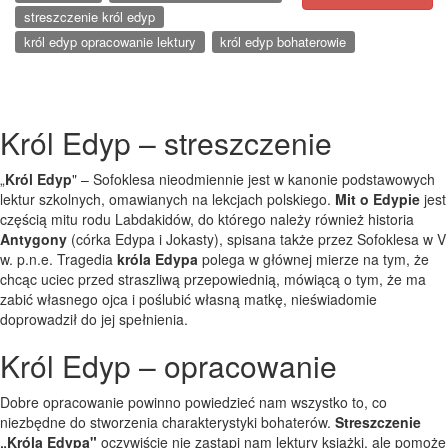
streszczenie król edyp
król edyp opracowanie lektury
król edyp bohaterowie
Król Edyp – streszczenie
„
Król Edyp
" – Sofoklesa nieodmiennie jest w kanonie podstawowych
lektur szkolnych, omawianych na lekcjach polskiego.
Mit o Edypie
jest
częścią mitu rodu Labdakidów, do którego należy również historia
Antygony
(córka Edypa i Jokasty), spisana także przez Sofoklesa w V
w. p.n.e. Tragedia
króla Edypa
polega w głównej mierze na tym, że
chcąc uciec przed straszliwą przepowiednią, mówiącą o tym, że ma
zabić własnego ojca i poślubić własną matkę, nieświadomie
doprowadził do jej spełnienia.
Król Edyp – opracowanie
Dobre opracowanie powinno powiedzieć nam wszystko to, co
niezbędne do stworzenia charakterystyki bohaterów.
Streszczenie
„Króla Edypa"
oczywiście nie zastąpi nam lektury książki, ale pomoże