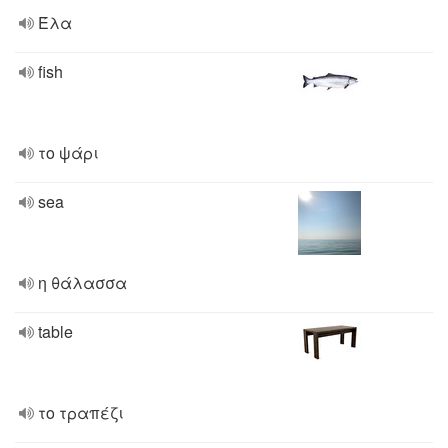
Έλα
fish
το ψάρι
sea
η θάλασσα
table
το τραπέζι