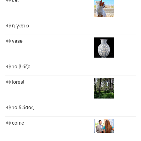
η γάτα
vase
το βάζο
forest
το δάσος
come