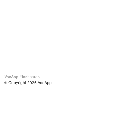
VocApp Flashcards
© Copyright 2026 VocApp
02-798 Mielczarskiego 8/58
Warsaw, Poland (EU)