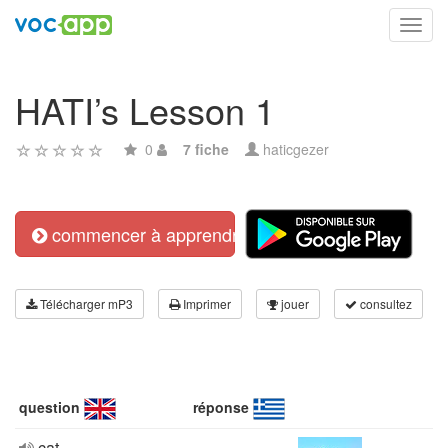
Toggl
navig
HATI’s Lesson 1
0
7 fiche
haticgezer
commencer à apprendre
Télécharger mP3
Imprimer
jouer
consultez
question
réponse
cat