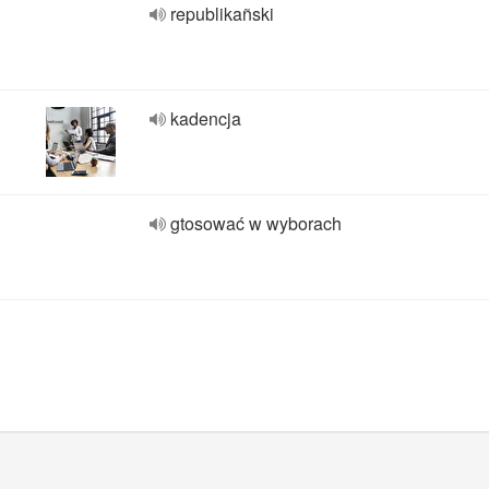
republikañski
kadencja
gtosować w wyborach