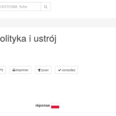
lityka i ustrój
P3
Imprimer
jouer
consultez
réponse