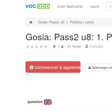
créer flashcards
cours
Gosia: Pass2 u8: 1. Polityka i ustrój
Gosia: Pass2 u8: 1. Po
0
31 fiche
lmniczke
commencer à apprendre
Télécharger m
question