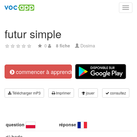
Toggl
navig
futur simple
0
8 fiche
Dosima
commencer à apprendre
Télécharger mP3
Imprimer
jouer
consultez
question
réponse
będę