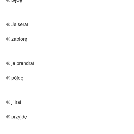
Je serai
zabiorę
je prendrai
pójdę
j' irai
przyjdę