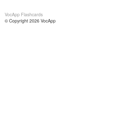
VocApp Flashcards
© Copyright 2026 VocApp
02-798 Mielczarskiego 8/58
Warsaw, Poland (EU)
A propos de nous
conditions
notre équipe
Garantie 100%
le blog
Politique de confidentialité
règlements
contact
GDPR
contacter
cours
aider