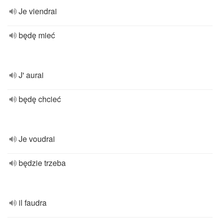
Je viendrai
będę mieć
J' aurai
będę chcieć
Je voudrai
będzie trzeba
il faudra