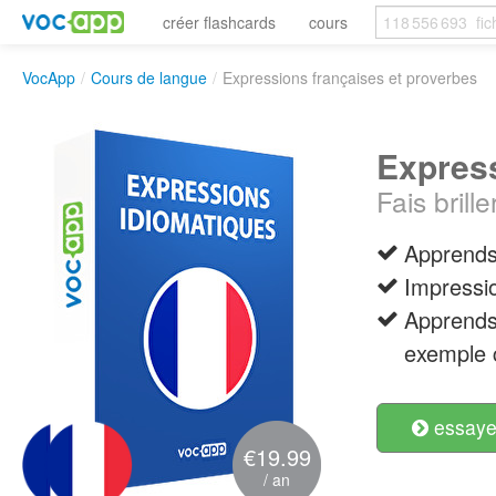
créer flashcards
cours
VocApp
/
Cours de langue
/
Expressions françaises et proverbes
Express
Fais brill
Apprends
Impressi
Apprends 
exemple c
essayer
€19.99
/ an