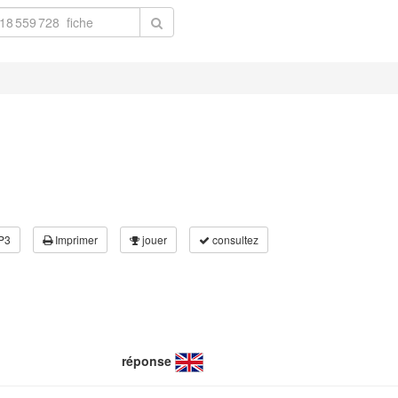
P3
Imprimer
jouer
consultez
réponse