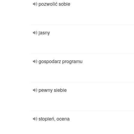
pozwolić sobie
jasny
gospodarz programu
pewny siebie
stopień, ocena