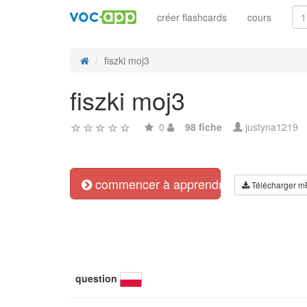
créer flashcards
cours
fiszki moj3
fiszki moj3
0
98 fiche
justyna1219
commencer à apprendre
Télécharger m
question