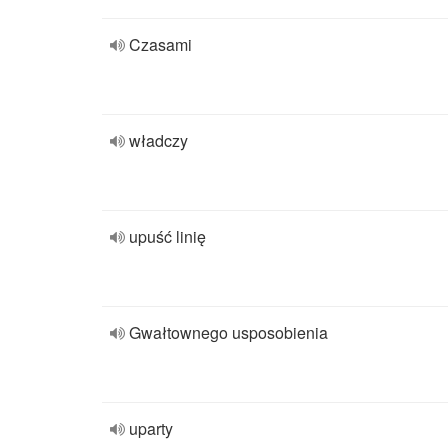
Czasami
władczy
upuść linię
Gwałtownego usposobienia
uparty