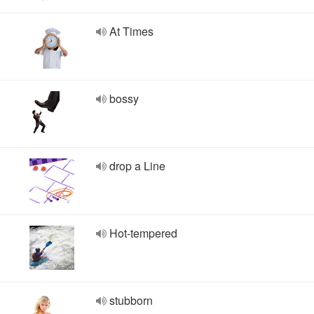
At Times
bossy
drop a Line
Hot-tempered
stubborn