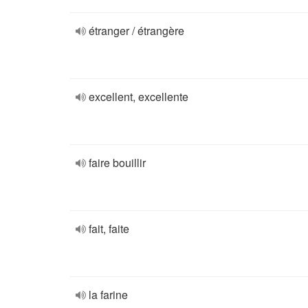
étranger / étrangère
excellent, excellente
faire bouillir
fait, faite
la farine