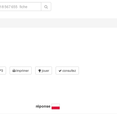
P3
Imprimer
jouer
consultez
réponse