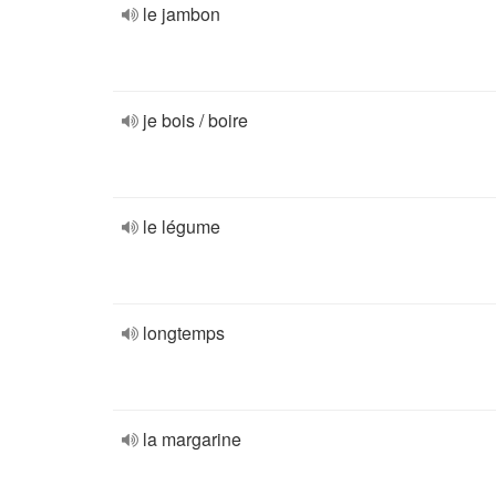
le jambon
je bois / boire
le légume
longtemps
la margarine