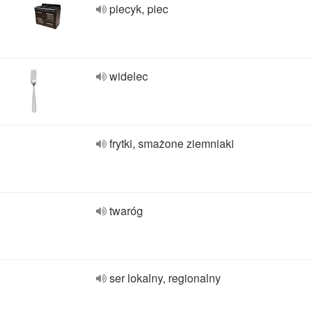
piecyk, piec
widelec
frytki, smażone ziemniaki
twaróg
ser lokalny, regionalny