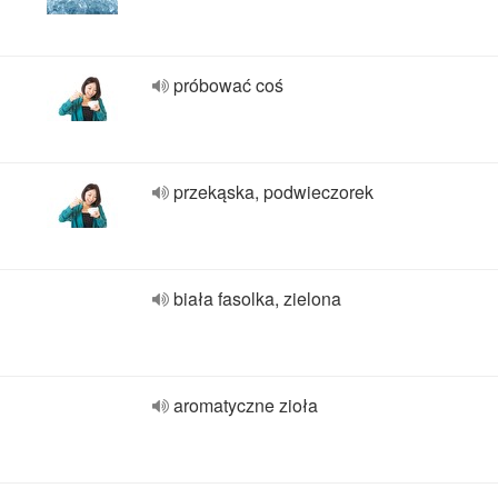
próbować coś
przekąska, podwieczorek
biała fasolka, zielona
aromatyczne zioła