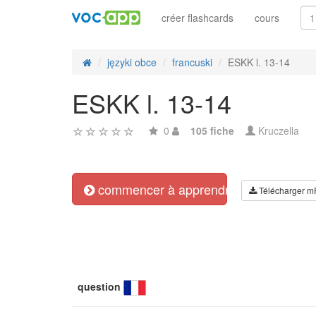
créer flashcards
cours
języki obce
francuski
ESKK l. 13-14
ESKK l. 13-14
0
105 fiche
Kruczella
commencer à apprendre
Télécharger m
question