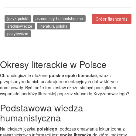
język polski
przedmioty humanistyczne
Créer flashcards
średniowiecze
literatura polska
pozytywizm
Okresy literackie w Polsce
Chronologicznie ułożone
polskie epoki literackie
, wraz z
przypisanym do nich przekrojem orientacyjnych dat w których
dominowały. Być może ten zestaw okaże się być początkiem
wspaniałej podróży literackiej poprzez sinusoidę Krzyżanowskiego?
Podstawowa wiedza
humanistyczna
Na lekcjach języka
polskiego
, podczas omawiania lektur jedną z
najważniejszych informacji jest
epoka literacka
do której możemy