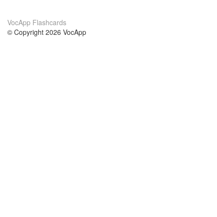
VocApp Flashcards
© Copyright 2026 VocApp
02-798 Mielczarskiego 8/58
Warsaw, Poland (EU)
A propos de nous
conditions
notre équipe
Garantie 100%
le blog
Politique de confidentialité
règlements
contact
GDPR
contacter
cours
aider