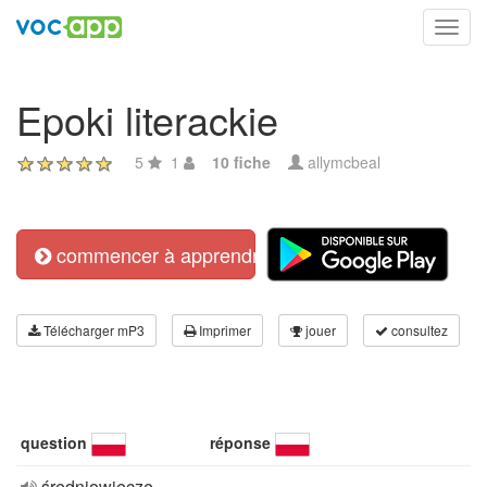
Toggl
navig
Epoki literackie
5
1
10 fiche
allymcbeal
commencer à apprendre
Télécharger mP3
Imprimer
jouer
consultez
question
réponse
średniowiecze