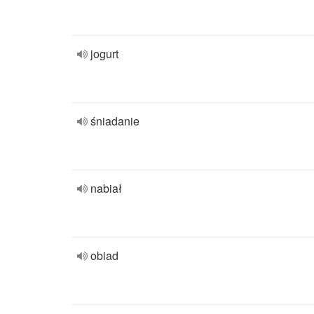
jogurt
śniadanie
nabiał
obiad