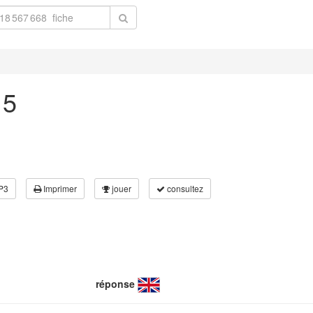
 5
P3
Imprimer
jouer
consultez
réponse