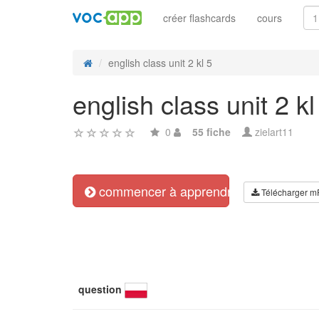
créer flashcards
cours
english class unit 2 kl 5
english class unit 2 kl
0
55 fiche
zielart11
commencer à apprendre
Télécharger m
question