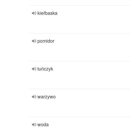
kiełbaska
pomidor
tuńczyk
warzywo
woda