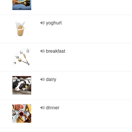
yoghurt
breakfast
dairy
dinner