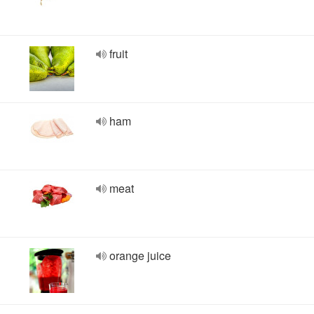
fruit
ham
meat
orange juice