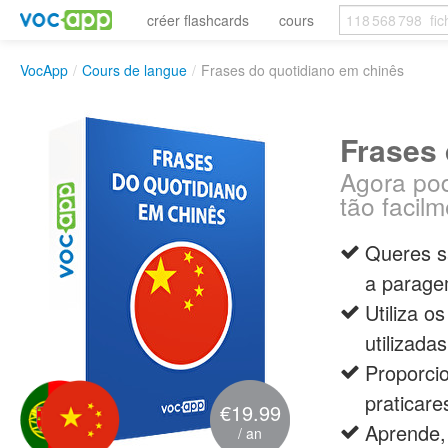
créer flashcards
cours
VocApp
/
Cours de langue
/
Frases do quotidiano em chinês
Frases 
Agora pod
tão facilm
Queres s
a parage
Utiliza o
utilizada
Proporci
praticare
€19.99
Aprende,
/ an