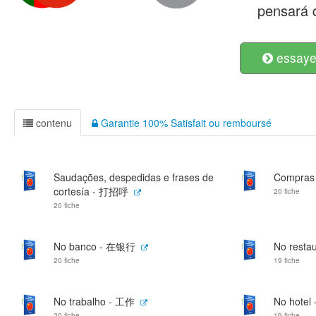
pensará q
essayer
contenu
Garantie 100% Satisfait ou remboursé
Saudações, despedidas e frases de
Compras
cortesía - 打招呼
20 fiche
20 fiche
No banco - 在银行
No resta
20 fiche
19 fiche
No trabalho - 工作
No hote
20 fiche
19 fiche