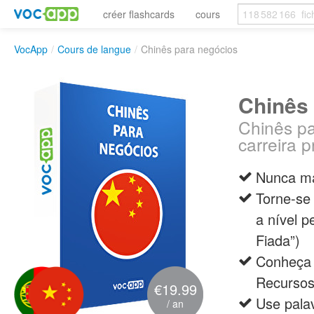
créer flashcards
cours
VocApp
/
Cours de langue
/
Chinês para negócios
Chinês
Chinês pa
carreira p
Nunca ma
Torne-se 
a nível p
Fiada”)
Conheça v
Recurso
€19.99
Use palav
/ an