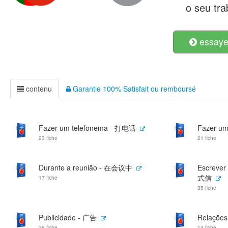
o seu tra
essayer
contenu
Garantie 100% Satisfait ou remboursé
Fazer um telefonema - 打电话
Fazer u
23 fiche
21 fiche
Durante a reunião - 在会议中
Escrever
式信
17 fiche
35 fiche
Publicidade - 广告
Relaçõe
16 fiche
14 fiche