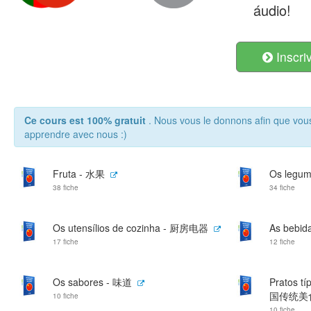
áudio!
Inscri
Ce cours est 100% gratuit
. Nous vous le donnons afin que vou
apprendre avec nous :)
Fruta - 水果
Os legu
38 fiche
34 fiche
Os utensílios de cozinha - 厨房电器
As bebid
17 fiche
12 fiche
Os sabores - 味道
Pratos tí
国传统美
10 fiche
10 fiche