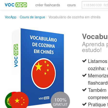
créer flashcards
cours
VocApp
/
Cours de langue
/
Vocabulário de cozinha em chinês
Vocabul
Aprenda p
estudo!
Listamos
cozinha: 
Memorize
flashcard
Também f
compreen
100%
Pratique
GRATUIT