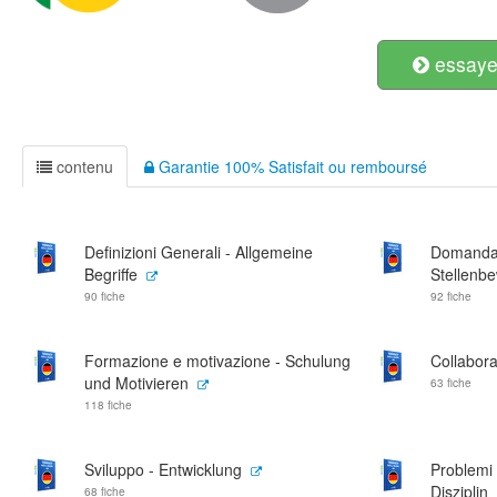
essayer
contenu
Garantie 100% Satisfait ou remboursé
Definizioni Generali - Allgemeine
Domanda 
Begriffe
Stellenb
90 fiche
92 fiche
Formazione e motivazione - Schulung
Collabora
und Motivieren
63 fiche
118 fiche
Sviluppo - Entwicklung
Problemi 
Disziplin
68 fiche