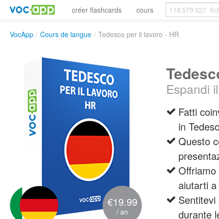
créer flashcards
cours
VocApp
/
Cours de langue
/
Tedesco per il lavoro - HR
Tedesco
Espandi il
Fatti coi
in Tedes
Questo c
presenta
Offriamo
aiutarti a
Sentitevi
€19.99
/ an
durante l