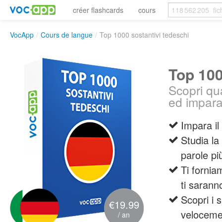
créer flashcards
cours
VocApp
/
Cours de langue
/
Top 1000 sostantivi tedeschi
Top 100
Scopri qu
ed impara
Impara il
Studia la
parole pi
Ti fornia
ti saranno
Scopri i 
€19.99
veloceme
/ an