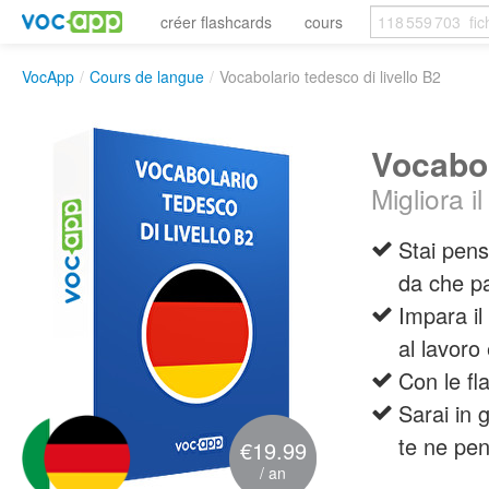
créer flashcards
cours
VocApp
/
Cours de langue
/
Vocabolario tedesco di livello B2
Vocabol
Migliora i
Stai pens
da che pa
Impara il 
al lavoro 
Con le fl
Sarai in 
te ne pent
€19.99
/ an