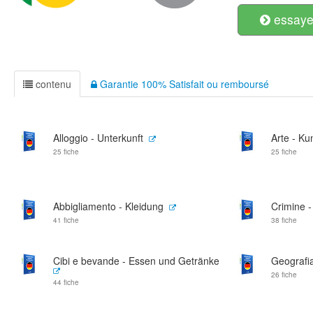
essayer
contenu
Garantie 100% Satisfait ou remboursé
Alloggio - Unterkunft
Arte - Ku
25 fiche
25 fiche
Abbigliamento - Kleidung
Crimine - 
41 fiche
38 fiche
Cibi e bevande - Essen und Getränke
Geografia
26 fiche
44 fiche