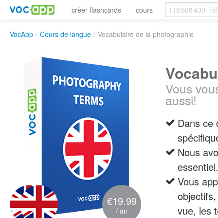
créer flashcards
cours
VocApp
/
Cours de langue
/
Vocabulaire de la photographie
Vocabul
Vous vous
aussi!
Dans ce 
spécifiqu
Nous avon
essentiel
Vous appr
objectifs
€19.99
vue, les 
/ an