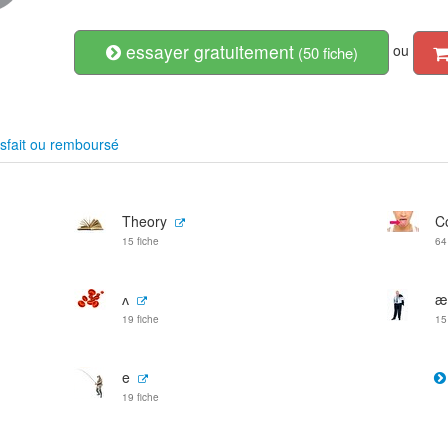
essayer gratuitement
ou
(50 fiche)
sfait ou remboursé
Theory
C
15 fiche
64
ʌ
æ
19 fiche
15
e
19 fiche