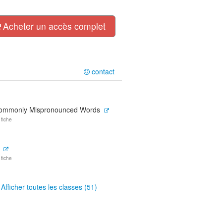
Acheter un accès complet
contact
ommonly Mispronounced Words
 fiche
 fiche
Afficher toutes les classes (51)