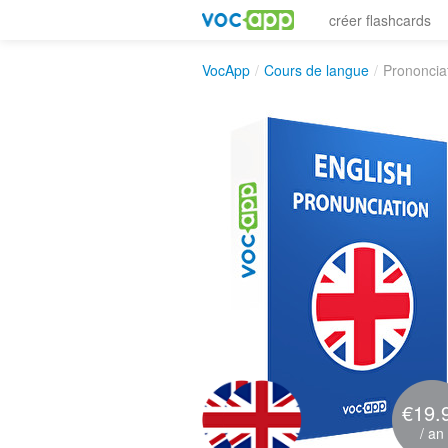
créer flashcards
VocApp
/
Cours de langue
/
Prononcia
€19.
/ an