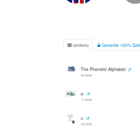
contenu
Garantie 100% Sati
The Phonetic Alphabet
44 fiche
ɑː
17 fiche
ɜː
18 fiche