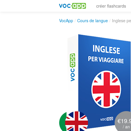
créer flashcards
VocApp
/
Cours de langue
/
Inglese pe
€19.
/ an