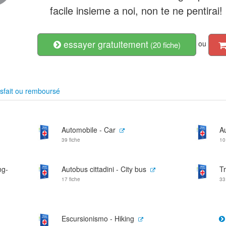
facile insieme a noi, non te ne pentirai!
essayer gratuitement
ou
(20 fiche)
sfait ou remboursé
Automobile - Car
Au
39 fiche
10
ng-
Autobus cittadini - City bus
Tr
17 fiche
33
Escursionismo - Hiking