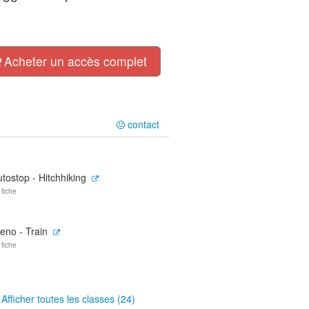
Acheter un accès complet
contact
tostop - Hitchhiking
 fiche
eno - Train
 fiche
Afficher toutes les classes (24)