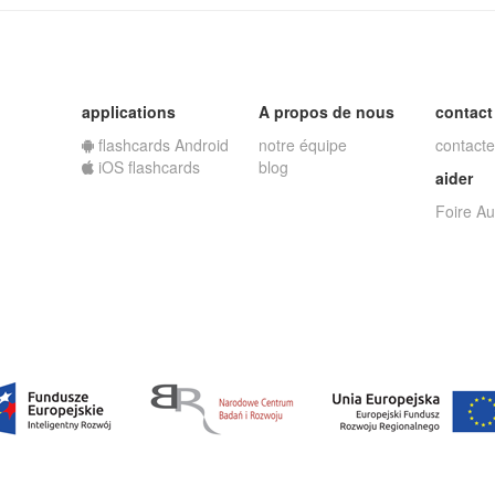
applications
A propos de nous
contact
flashcards Android
notre équipe
contacte
iOS flashcards
blog
aider
Foire A