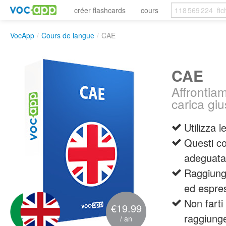
créer flashcards
cours
VocApp
/
Cours de langue
/
CAE
CAE
Affrontiam
carica giu
Utilizza 
Questi co
adeguata
Raggiungi
ed espres
Non farti
€19.99
raggiunge
/ an