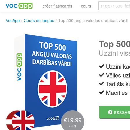
créer flashcards
cours
VocApp
/
Cours de langue
/
Top 500 angļu valodas darbības vārdi
Top 500
Uzzini vi
Uzzini kā
Vēlies uz
Tad šis k
Mācīties 
essayer
€19.99
/ an