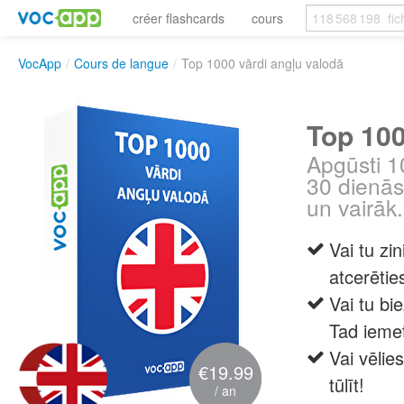
créer flashcards
cours
VocApp
/
Cours de langue
/
Top 1000 vārdi angļu valodā
Top 100
Apgūsti 1
30 dienās.
un vairāk
Vai tu zi
atcerētie
Vai tu bie
Tad iemet
Vai vēlie
€19.99
tūlīt!
/ an