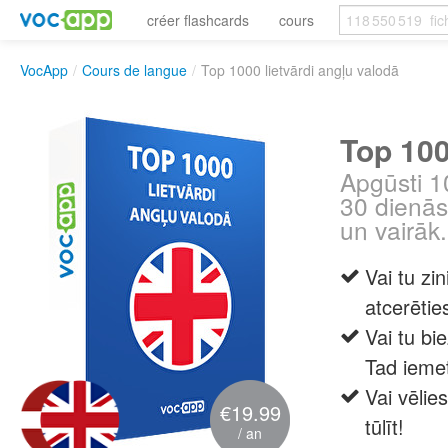
créer flashcards
cours
VocApp
/
Cours de langue
/
Top 1000 lietvārdi angļu valodā
Top 100
Apgūsti 1
30 dienās.
un vairāk
Vai tu zi
atcerētie
Vai tu bie
Tad iemet
Vai vēlie
€19.99
tūlīt!
/ an