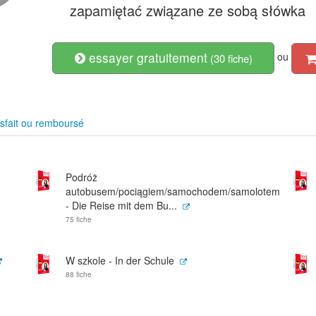
zapamiętać związane ze sobą słówka
essayer gratuitement
ou
(30 fiche)
sfait ou remboursé
Podróż
autobusem/pociągiem/samochodem/samolotem
- Die Reise mit dem Bu...
75 fiche
W szkole - In der Schule
88 fiche