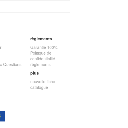
règlements
r
Garantie 100%
Politique de
confidentialité
ux Questions
règlements
plus
nouvelle fiche
catalogue