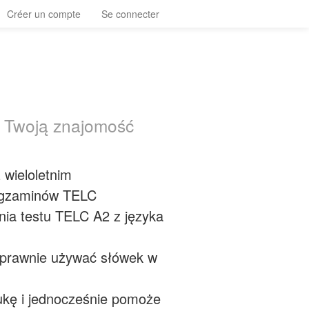
Créer un compte
Se connecter
y Twoją znajomość
 wieloletnim
egzaminów TELC
ia testu TELC A2 z języka
oprawnie używać słówek w
aukę i jednocześnie pomoże