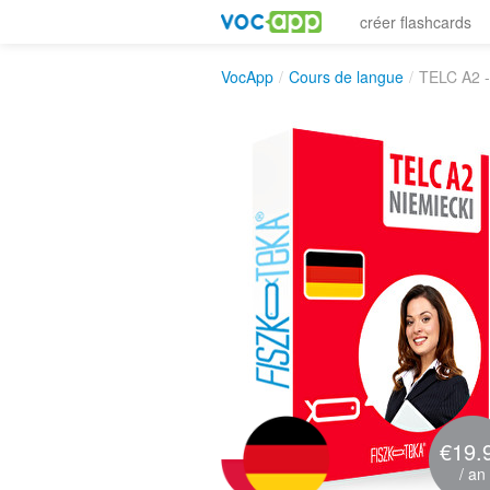
créer flashcards
VocApp
/
Cours de langue
/
TELC A2 -
€19.
/ an