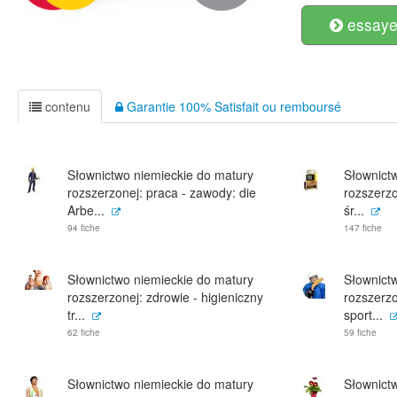
essayer
contenu
Garantie 100% Satisfait ou remboursé
Słownictwo niemieckie do matury
Słownict
rozszerzonej: praca - zawody: die
rozszerzo
Arbe...
śr...
94 fiche
147 fiche
Słownictwo niemieckie do matury
Słownict
rozszerzonej: zdrowie - higieniczny
rozszerzo
tr...
sport...
62 fiche
59 fiche
Słownictwo niemieckie do matury
Słownict