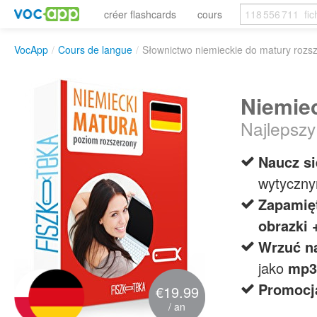
créer flashcards
cours
VocApp
/
Cours de langue
/
Słownictwo niemieckie do matury rozs
Niemiec
Najlepsz
Naucz si
wytyczn
Zapamięt
obrazki 
Wrzuć na
jako
mp3
Promocj
€19.99
/ an