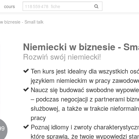
cours
w biznesie - Small talk
Niemiecki w biznesie - Sma
Rozwiń swój niemiecki!
Ten kurs jest idealny dla wszystkich os
językiem niemieckim w pracy zawodow
Naucz się budować swobodne wypowied
– podczas negocjacji z partnerami biz
służbowej, a także w trakcie nieforma
pracy
Poznaj idiomy i zwroty charakterystyc
99
które sprawią, że twoje wypowiedzi stan