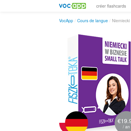
créer flashcards
VocApp
/
Cours de langue
/
Niemiecki 
€19.
/ an