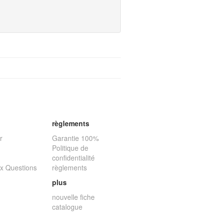
règlements
r
Garantie 100%
Politique de
confidentialité
ux Questions
règlements
plus
nouvelle fiche
catalogue