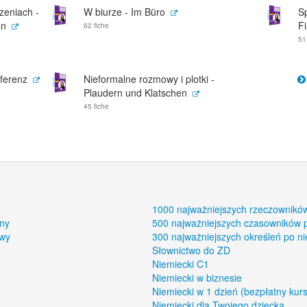
zeniach -
W biurze - Im Büro
S
en
F
62 fiche
51
nferenz
Nieformalne rozmowy i plotki -
Plaudern und Klatschen
45 fiche
1000 najważniejszych rzeczownikó
ony
500 najważniejszych czasowników 
owy
300 najważniejszych określeń po n
Słownictwo do ZD
Niemiecki C1
Niemiecki w biznesie
Niemiecki w 1 dzień (bezpłatny kurs
Niemiecki dla Twojego dziecka