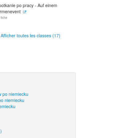
potkanie po pracy - Auf einem
irmenevent
 fiche
Afficher toutes les classes (17)
w po niemiecku
po niemiecku
iemiecku
)