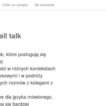
Créer un compte
Se connecter
ll talk
ób, które posługują się
ej
zi w różnych kontekstach
nesowymi i w podróży
lnych rozmów z kolegami z
zne dla języka mówionego,
ą się bardziej