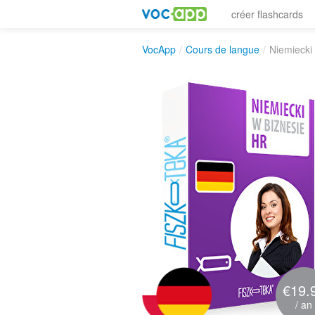
créer flashcards
VocApp
/
Cours de langue
/
Niemiecki
€19.
/ an