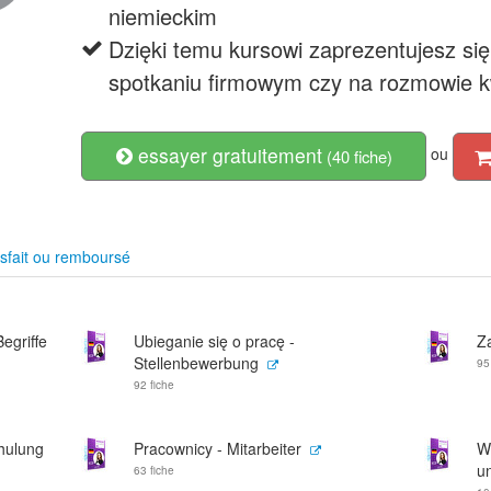
niemieckim
Dzięki temu kursowi zaprezentujesz się
spotkaniu firmowym czy na rozmowie kw
essayer gratuitement
ou
(40 fiche)
sfait ou remboursé
egriffe
Ubieganie się o pracę -
Z
Stellenbewerbung
95
92 fiche
hulung
Pracownicy - Mitarbeiter
Wy
u
63 fiche