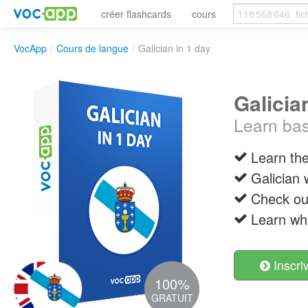
créer flashcards
cours
VocApp
/
Cours de langue
/
Galician in 1 day
Galicia
Learn bas
Learn the
Galician 
Check out
Learn wh
Inscri
100%
GRATUIT