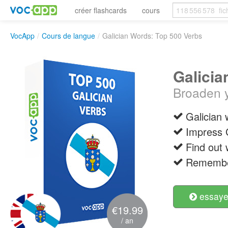
créer flashcards
cours
VocApp
/
Cours de langue
/
Galician Words: Top 500 Verbs
Galicia
Broaden y
Galician 
Impress G
Find out
Remember
essayer
€19.99
/ an