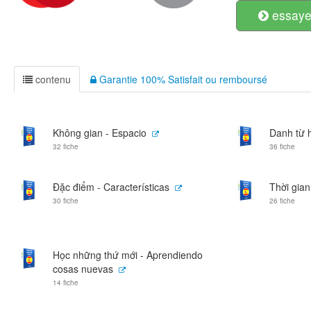
essayer
contenu
Garantie 100% Satisfait ou remboursé
Không gian - Espacio
Danh từ h
32 fiche
36 fiche
Đặc điểm - Características
Thời gian
30 fiche
26 fiche
Học những thứ mới - Aprendiendo
cosas nuevas
14 fiche