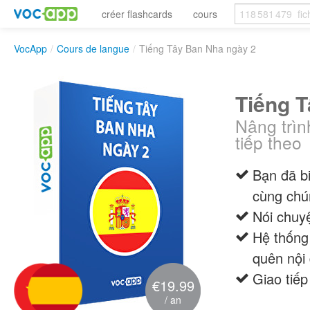
créer flashcards
cours
VocApp
/
Cours de langue
/
Tiếng Tây Ban Nha ngày 2
Tiếng 
Nâng trìn
tiếp theo
Bạn đã bi
cùng chún
Nói chuyệ
Hệ thống 
quên nội
Giao tiế
€19.99
/ an