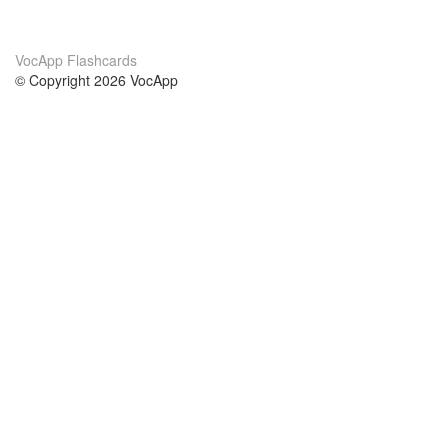
VocApp Flashcards
© Copyright 2026 VocApp
02-798 Mielczarskiego 8/58
Warsaw, Poland (EU)
A propos de nous
conditions
notre équipe
Garantie 100%
le blog
Politique de confidentialité
règlements
contact
GDPR
contacter
cours