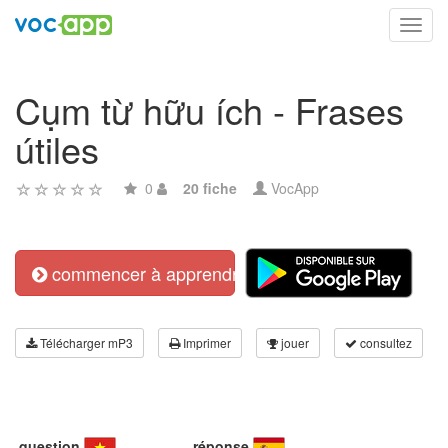
Toggl
navig
Cụm từ hữu ích - Frases
útiles
0
20 fiche
VocApp
commencer à apprendre
Télécharger mP3
Imprimer
jouer
consultez
question
réponse