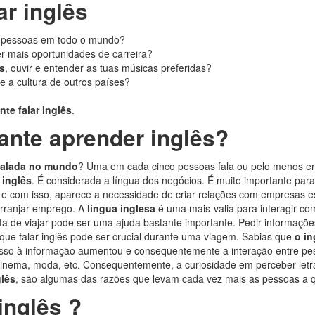
ar inglês
m pessoas em todo o mundo?
r mais oportunidades de carreira?
ês
, ouvir e entender as tuas músicas preferidas?
e a cultura de outros países?
nte falar inglês
.
ante aprender inglês?
 falada no mundo
? Uma em cada cinco pessoas fala ou pelo menos en
 inglês
. É considerada a língua dos negócios. É muito importante para 
e com isso, aparece a necessidade de criar relações com empresas e
arranjar emprego. A
língua inglesa
é uma mais-valia para interagir c
ta de viajar pode ser uma ajuda bastante importante. Pedir informações
ue falar inglês pode ser crucial durante uma viagem. Sabias que
o in
esso à informação aumentou e consequentemente a interação entre pe
cinema, moda, etc. Consequentemente, a curiosidade em perceber letras
glês
, são algumas das razões que levam cada vez mais as pessoas a 
inglês ?