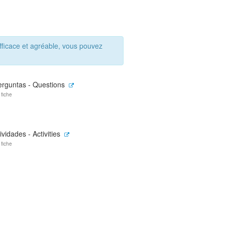
ficace et agréable, vous pouvez
erguntas - Questions
 fiche
ividades - Activities
 fiche