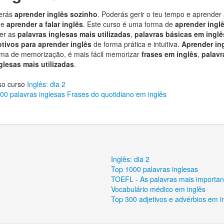
derás
aprender inglês sozinho
. Poderás gerir o teu tempo e aprender
 e
aprender a falar inglês
. Este curso é uma forma de
aprender ingl
der as
palavras inglesas mais utilizadas
,
palavras básicas em ingl
tivos para aprender inglês
de forma prática e intuitiva.
Aprender in
ema de memorização, é mais fácil memorizar
frases em inglês
,
palavr
glesas mais utilizadas
.
so curso
Inglês: dia 2
00 palavras inglesas
Frases do quotidiano em inglês
Inglês: dia 2
Top 1000 palavras inglesas
TOEFL - As palavras mais importan
Vocabulário médico em inglês
Top 300 adjetivos e advérbios em i