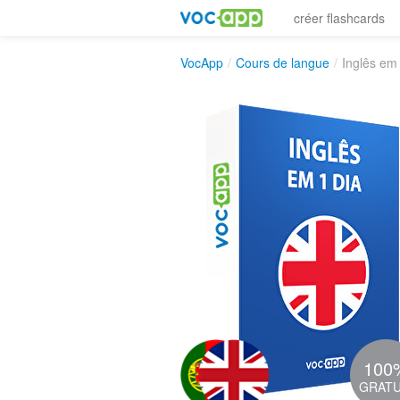
créer flashcards
VocApp
/
Cours de langue
/
Inglês em 
100
GRATU