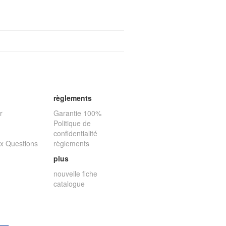
règlements
r
Garantie 100%
Politique de
confidentialité
ux Questions
règlements
plus
nouvelle fiche
catalogue