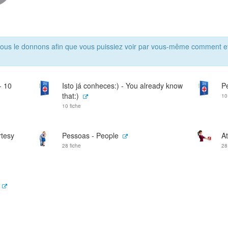
ous le donnons afin que vous puissiez voir par vous-même comment ef
- 10
Isto já conheces:) - You already know
P
that:)
10
10 fiche
rtesy
Pessoas - People
At
28 fiche
28