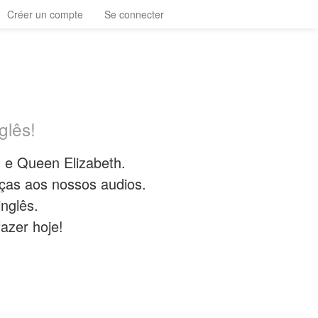
Créer un compte
Se connecter
glês!
l e Queen Elizabeth.
ças aos nossos audios.
nglês.
azer hoje!