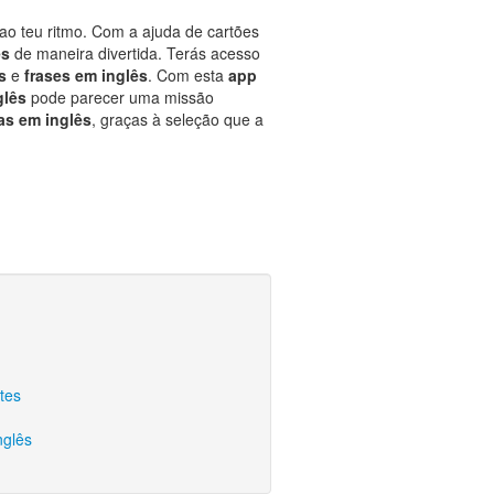
 ao teu ritmo. Com a ajuda de cartões
ês
de maneira divertida. Terás acesso
ês
e
frases em inglês
. Com esta
app
glês
pode parecer uma missão
as em inglês
, graças à seleção que a
tes
nglês