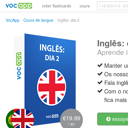
créer flashcards
cours
VocApp
/
Cours de langue
/
Inglês: dia 2
Inglês: 
Aprende 
Manter u
Os nossos
Fala ingl
Com o no
fica mais 
€19.99
essayer
/ an