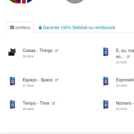
contenu
Garantie 100% Satisfait ou remboursé
Coisas - Things
E, ou, mas
so...
36 fiche
20 fiche
Espaço - Space
Expressõe
31 fiche
23 fiche
Tempo - Time
Número 
26 fiche
52 fiche