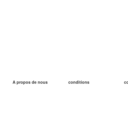
A propos de nous
conditions
c
notre équipe
Garantie 100%
le
le blog
Politique de confidentialité
le
règlements
le
contact
GDPR
le
contacter
le
plus
le
aider
nouvelle fiche
Foire Aux Questions