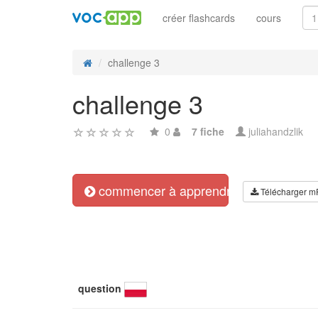
créer flashcards
cours
challenge 3
challenge 3
0
7 fiche
juliahandzlik
commencer à apprendre
Télécharger m
question