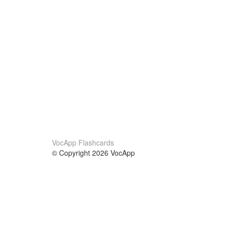
VocApp Flashcards
© Copyright 2026 VocApp
02-798 Mielczarskiego 8/58
Warsaw, Poland (EU)