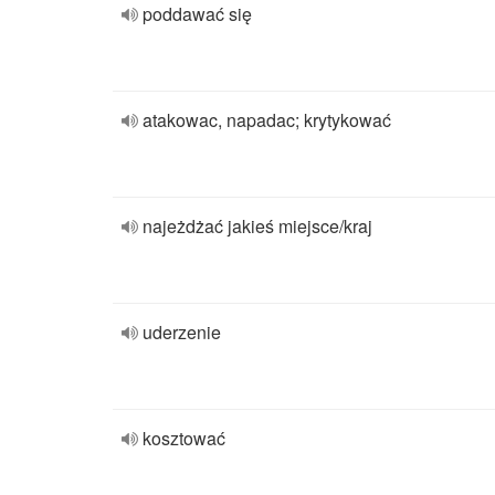
poddawać się
atakowac, napadac; krytykować
najeżdżać jakieś miejsce/kraj
uderzenie
kosztować