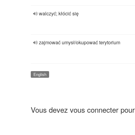
walczyć; kłócić się
zajmować umysł/okupować terytorium
English
Vous devez vous connecter pour