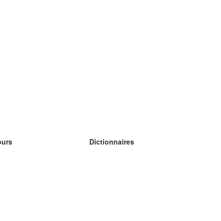
ours
Dictionnaires
s études anglais
s études allemand
s études espagnol
s études russe
s études norvégien
s études suédois