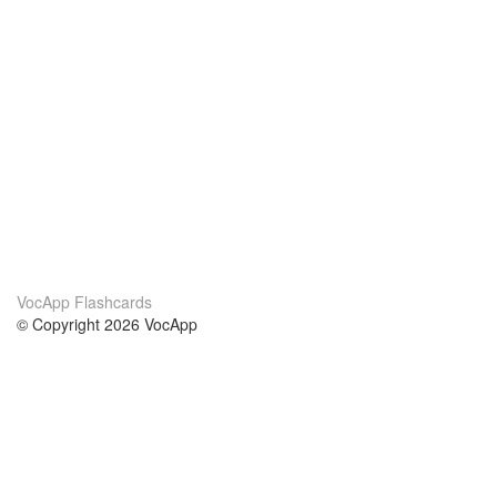
VocApp Flashcards
© Copyright 2026 VocApp
02-798 Mielczarskiego 8/58
Warsaw, Poland (EU)