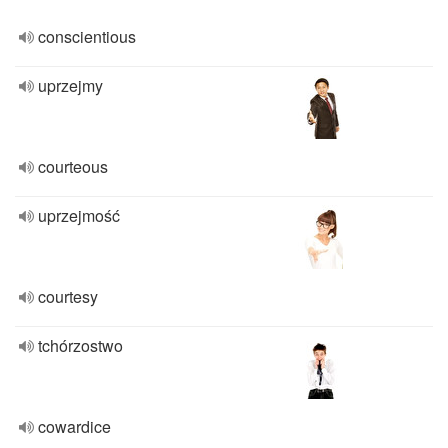
conscientious
uprzejmy
courteous
uprzejmość
courtesy
tchórzostwo
cowardice