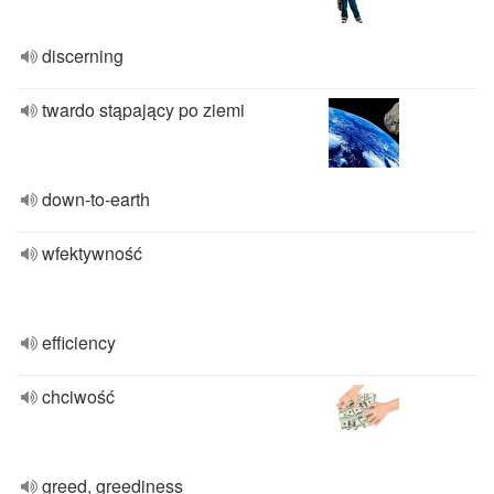
discerning
twardo stąpający po ziemi
down-to-earth
wfektywność
efficiency
chciwość
greed, greediness