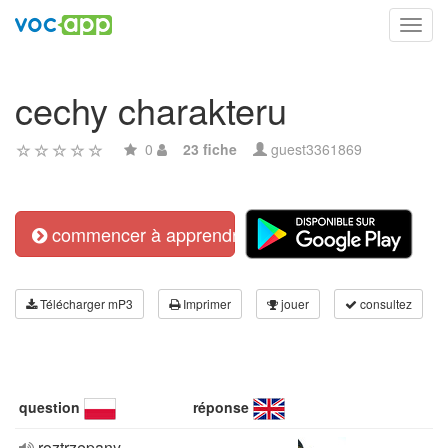
Toggl
navig
cechy charakteru
0
23 fiche
guest3361869
commencer à apprendre
Télécharger mP3
Imprimer
jouer
consultez
question
réponse
roztrzepany