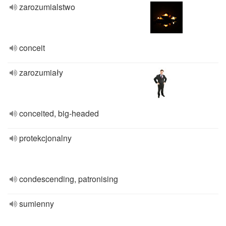
zarozumialstwo
conceit
zarozumiały
conceited, big-headed
protekcjonalny
condescending, patronising
sumienny