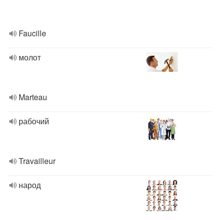
Faucille
молот
Marteau
рабочий
Travailleur
народ