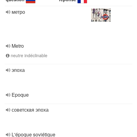
метро
Metro
neutre indéclinable
эпоха
Epoque
советскaя эпоха
L'époque soviétique