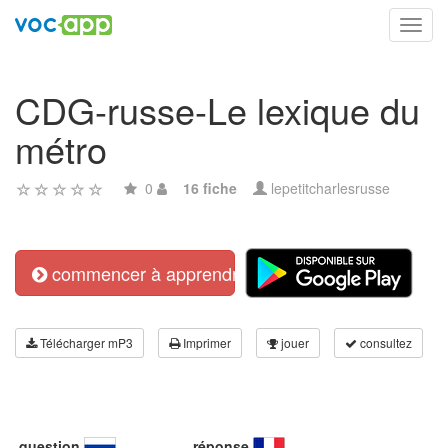
Toggl
navig
CDG-russe-Le lexique du
métro
0
16 fiche
lepetitcharlesrusse
commencer à apprendre
Télécharger mP3
Imprimer
jouer
consultez
question
réponse