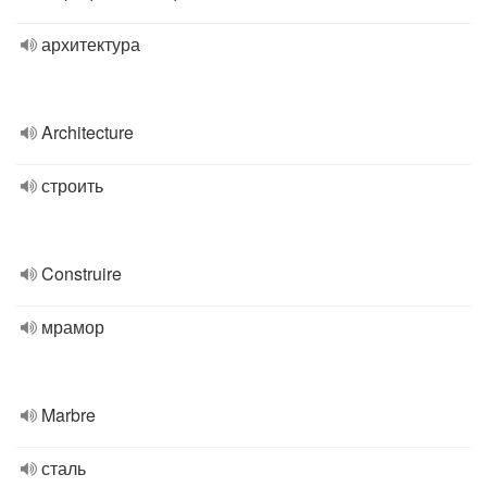
архитектура
Architecture
строить
Construire
мрамор
Marbre
сталь