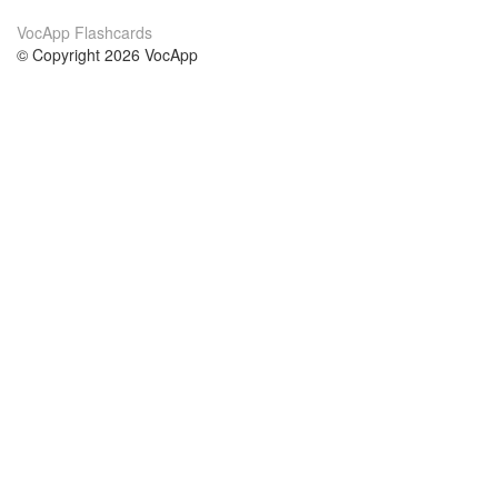
VocApp Flashcards
© Copyright 2026 VocApp
02-798 Mielczarskiego 8/58
Warsaw, Poland (EU)
A propos de nous
conditions
notre équipe
Garantie 100%
le blog
Politique de confidentialité
règlements
contact
GDPR
contacter
cours
aider
les études anglais
Foire Aux Questions