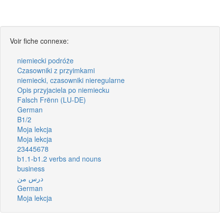
Voir fiche connexe:
niemiecki podróże
Czasowniki z przyimkami
niemiecki, czasowniki nieregularne
Opis przyjaciela po niemiecku
Falsch Frënn (LU-DE)
German
B1/2
Moja lekcja
Moja lekcja
23445678
b1.1-b1.2 verbs and nouns
business
درس من
German
Moja lekcja