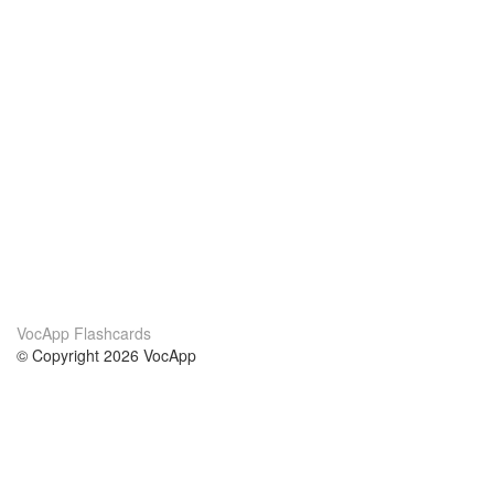
VocApp Flashcards
© Copyright 2026 VocApp
02-798 Mielczarskiego 8/58
Warsaw, Poland (EU)