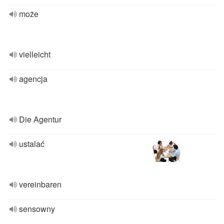
może
vielleicht
agencja
Die Agentur
ustalać
vereinbaren
sensowny