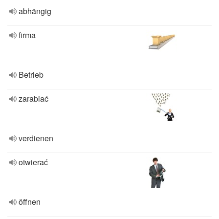
abhängig
firma
Betrieb
zarabiać
verdienen
otwierać
öffnen