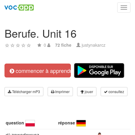
Toggl
navig
Berufe. Unit 16
0
72 fiche
justynakarcz
commencer à apprendre
Télécharger mP3
Imprimer
jouer
consultez
question
réponse
zawodowysz