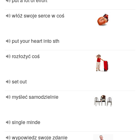
put a lot of effort
włóż swoje serce w coś
put your heart into sth
rozłożyć coś
set out
myśleć samodzielnie
single minde
wypowiedz swoje zdanie