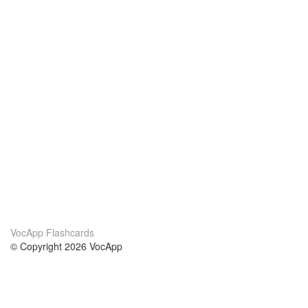
VocApp Flashcards
© Copyright 2026 VocApp
02-798 Mielczarskiego 8/58
Warsaw, Poland (EU)