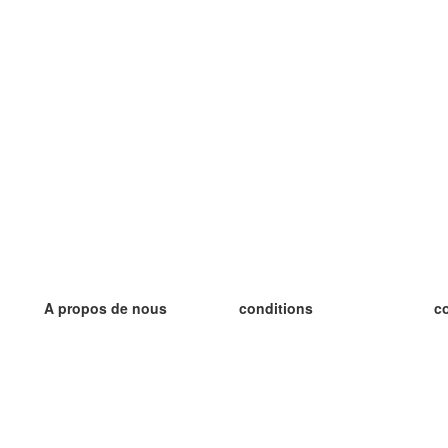
A propos de nous
conditions
c
notre équipe
Garantie 100%
le
le blog
Politique de confidentialité
le
règlements
le
contact
GDPR
le
contacter
le
plus
le
aider