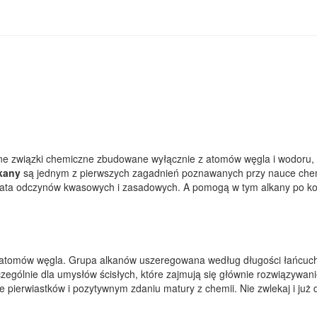
e związki chemiczne zbudowane wyłącznie z atomów węgla i wodoru, 
kany
są jednym z pierwszych zagadnień poznawanych przy nauce chemi
świata odczynów kwasowych i zasadowych. A pomogą w tym alkany po kol
ci atomów węgla. Grupa alkanów uszeregowana według długości łańcu
ególnie dla umysłów ścisłych, które zajmują się głównie rozwiązywan
 pierwiastków i pozytywnym zdaniu matury z chemii. Nie zwlekaj i już 