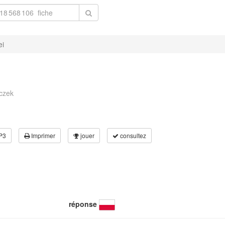
ei
uczek
P3
Imprimer
jouer
consultez
réponse