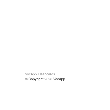
VocApp Flashcards
© Copyright 2026 VocApp
02-798 Mielczarskiego 8/58
Warsaw, Poland (EU)