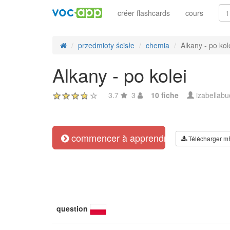
créer flashcards
cours
przedmioty ścisłe
chemia
Alkany - po kol
Alkany - po kolei
3.7
3
10 fiche
izabellab
commencer à apprendre
Télécharger m
question