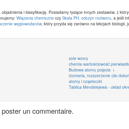
y, objaśnienia i klasyfikację. Posiadamy tysiące innych zestawów, z któ
ponujemy:
Wiązania chemiczne
czy
Skala PH, odczyn roztworu
, a jeśli 
aczenie węglowodanów
, który przyda się zarówno na lekcjach biologii,
sole wzory
chemia wartościowość pierwiast
Budowa atomu pojęcia: >
Izomeria, rozszerzenie (do doko
atomy i cząsteczki
Tablica Mendelejewa - układ ok
 poster un commentaire.