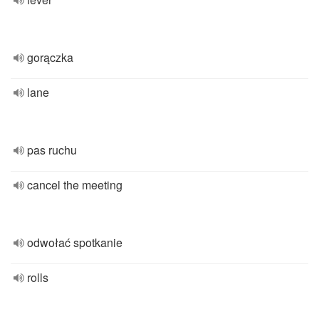
gorączka
lane
pas ruchu
cancel the meeting
odwołać spotkanie
rolls