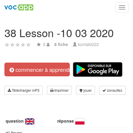
Toggl
navig
38 Lesson -10 03 2020
0
8 fiche
kontakt222
commencer à apprendre
Télécharger mP3
Imprimer
jouer
consultez
question
réponse
fever