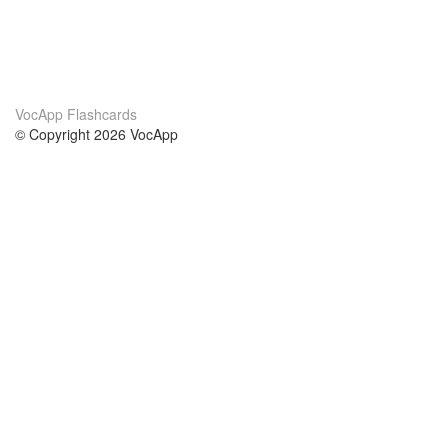
VocApp Flashcards
© Copyright 2026 VocApp
02-798 Mielczarskiego 8/58
Warsaw, Poland (EU)
A propos de nous
conditions
notre équipe
Garantie 100%
le blog
Politique de confidentialité
règlements