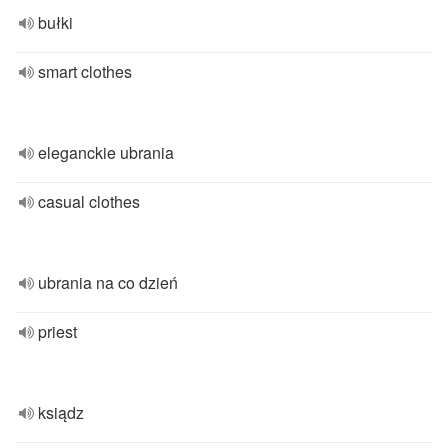
bułki
smart clothes
eleganckie ubrania
casual clothes
ubrania na co dzień
priest
ksiądz