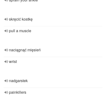
skręcić kostkę
pull a muscle
naciągnąć mięsień
wrist
nadgarstek
painkillers