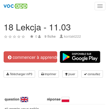
Toggl
navig
18 Lekcja - 11.03
0
9 fiche
kontakt222
commencer à apprendre
Télécharger mP3
Imprimer
jouer
consultez
question
réponse
sprain your ankle