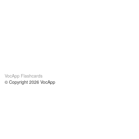
VocApp Flashcards
© Copyright 2026 VocApp
02-798 Mielczarskiego 8/58
Warsaw, Poland (EU)