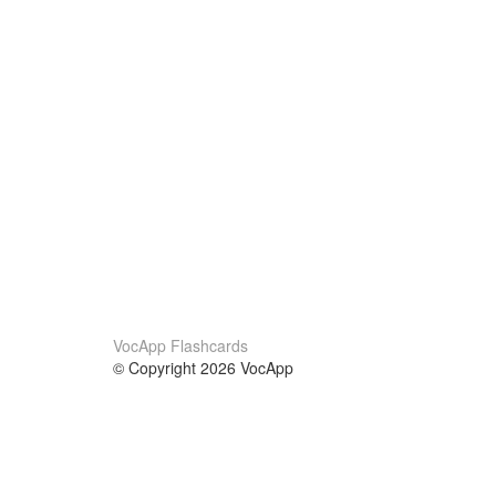
VocApp Flashcards
© Copyright 2026 VocApp
02-798 Mielczarskiego 8/58
Warsaw, Poland (EU)