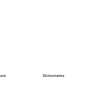
ours
Dictionnaires
s études anglais
s études allemand
s études espagnol
s études russe
s études norvégien
s études suédois