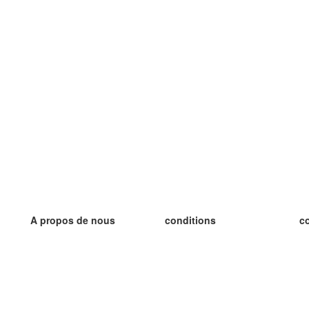
A propos de nous
conditions
c
notre équipe
Garantie 100%
le
le blog
Politique de confidentialité
le
règlements
le
contact
GDPR
le
contacter
le
plus
le