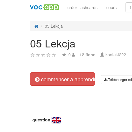
créer flashcards
cours
05 Lekcja
05 Lekcja
0
12 fiche
kontakt222
commencer à apprendre
Télécharger m
question