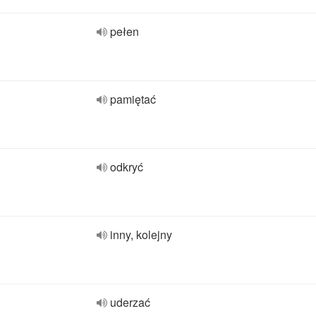
pełen
pamiętać
odkryć
inny, kolejny
uderzać