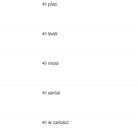
plac
teatr
most
serial
w całości