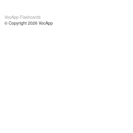
VocApp Flashcards
© Copyright 2026 VocApp
02-798 Mielczarskiego 8/58
Warsaw, Poland (EU)
A propos de nous
conditions
notre équipe
Garantie 100%
le blog
Politique de confidentialité
règlements
contact
GDPR
contacter
cours
aider