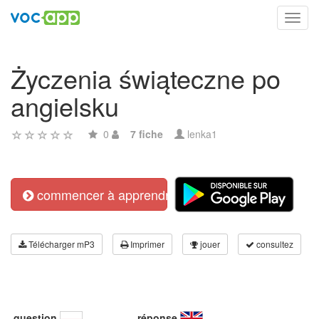
Toggl
navig
Życzenia świąteczne po
angielsku
0
7 fiche
lenka1
commencer à apprendre
Télécharger mP3
Imprimer
jouer
consultez
question
réponse