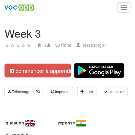
Toggl
navig
Week 3
0
36 fiche
neerajsingh7
commencer à apprendre
Télécharger mP3
Imprimer
jouer
consultez
question
réponse
somatic