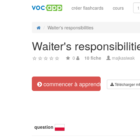
créer flashcards
cours
Waiter's responsibilities
Waiter's responsibiliti
0
10 fiche
majkasiwak
commencer à apprendre
Télécharger m
question