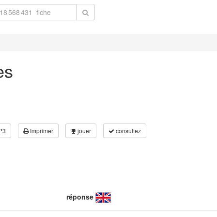
es
P3
Imprimer
jouer
consultez
réponse