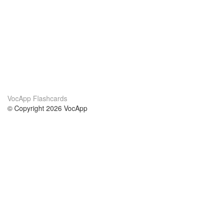
VocApp Flashcards
© Copyright 2026 VocApp
02-798 Mielczarskiego 8/58
Warsaw, Poland (EU)