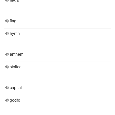
flag
hymn
anthem
stolica
capital
godło