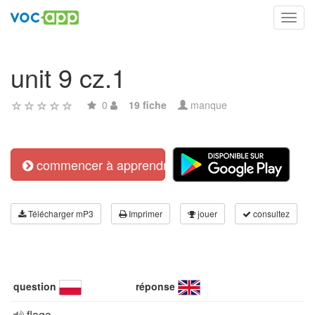
Toggl
navig
unit 9 cz.1
0
19 fiche
manque
commencer à apprendre
Télécharger mP3
Imprimer
jouer
consultez
question
réponse
flaga