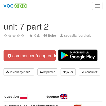
Toggl
navig
unit 7 part 2
0
46 fiche
sebastianborukalo
commencer à apprendre
Télécharger mP3
Imprimer
jouer
consultez
question
réponse
terminal do kart płatniczych z