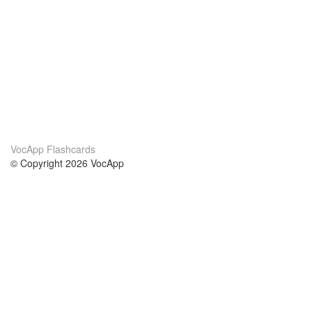
VocApp Flashcards
© Copyright 2026 VocApp
02-798 Mielczarskiego 8/58
Warsaw, Poland (EU)