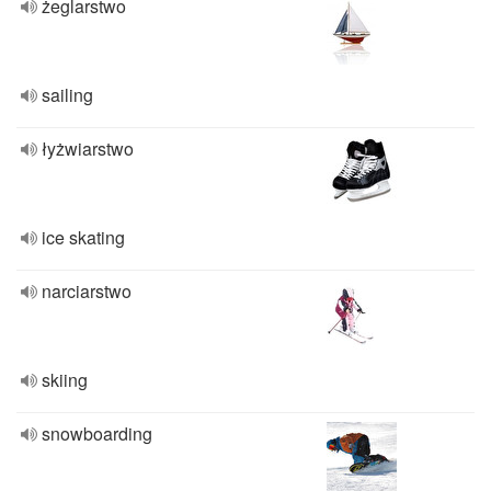
żeglarstwo
sailing
łyżwiarstwo
ice skating
narciarstwo
skiing
snowboarding