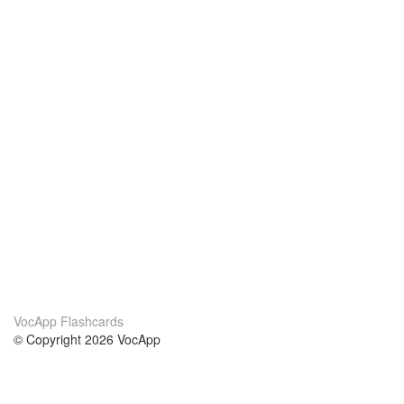
VocApp Flashcards
© Copyright 2026 VocApp
02-798 Mielczarskiego 8/58
Warsaw, Poland (EU)