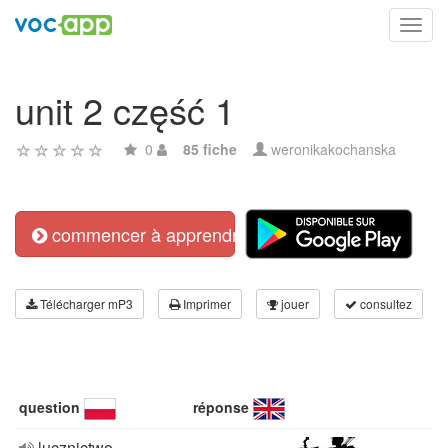
Toggl
navig
unit 2 część 1
0
85 fiche
weronikakochanska
commencer à apprendre
Télécharger mP3
Imprimer
jouer
consultez
question
réponse
lucznictwo