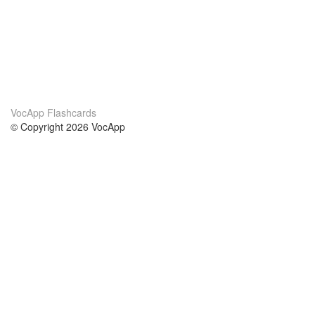
VocApp Flashcards
© Copyright 2026 VocApp
02-798 Mielczarskiego 8/58
Warsaw, Poland (EU)
A propos de nous
conditions
notre équipe
Garantie 100%