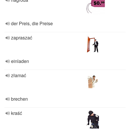
der Preis, die Preise
zapraszać
einladen
złamać
brechen
kraść