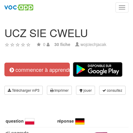
Toggl
navig
UCZ SIE CWELU
0
30 fiche
wojciechjacak
commencer à apprendre
Télécharger mP3
Imprimer
jouer
consultez
question
réponse
nagroda