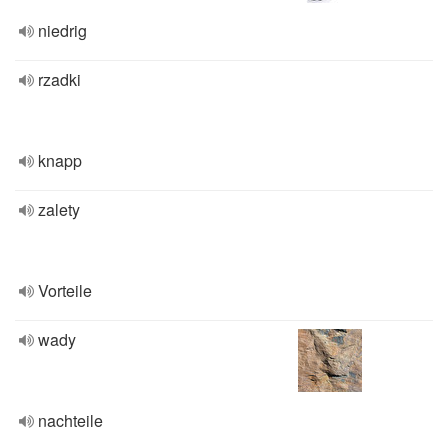
niedrig
rzadki
knapp
zalety
Vorteile
wady
nachteile