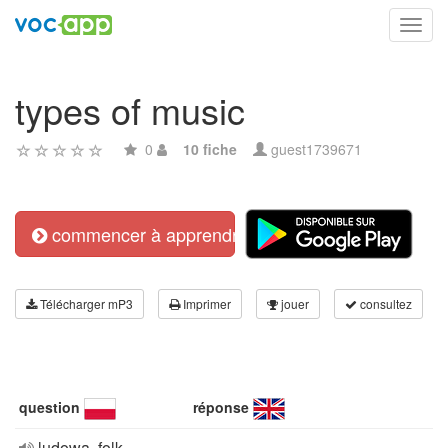
Toggl
navig
types of music
0
10 fiche
guest1739671
commencer à apprendre
Télécharger mP3
Imprimer
jouer
consultez
question
réponse
ludowa, folk