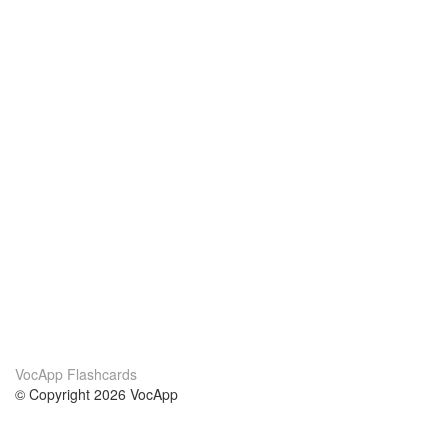
VocApp Flashcards
© Copyright 2026 VocApp
02-798 Mielczarskiego 8/58