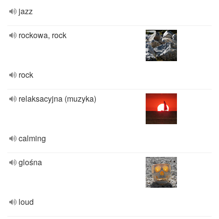
jazz
rockowa, rock
rock
relaksacyjna (muzyka)
calming
glośna
loud