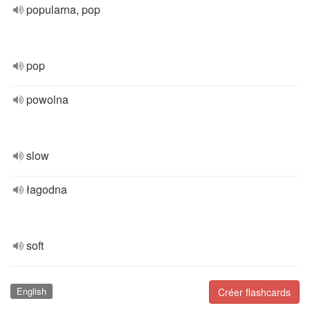
popularna, pop
pop
powolna
slow
łagodna
soft
English
Créer flashcards